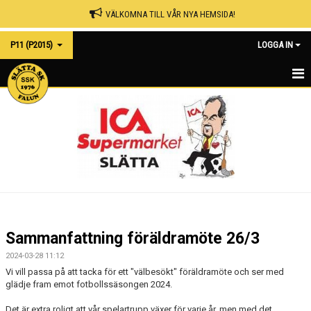
VÄLKOMNA TILL VÅR NYA HEMSIDA!
P11 (P2015)
LOGGA IN
HEMSIDA
NYHETER
KALENDER
MATCHER
TRUPPEN
Sammanfattning föräldramöte 26/3
BILDGALLERI
2024-03-28 11:12
Vi vill passa på att tacka för ett "välbesökt" föräldramöte och ser med
DOKUMENT
glädje fram emot fotbollssäsongen 2024.
Det är extra roligt att vår spelartrupp växer för varje år, men med det
KONTAKT