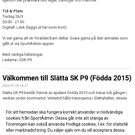
igenom det praktiska runt laget, träningar och matcher.
Tid & Plats
Tisdag 26/3
20.00 - 21.30
Digitalt: Länk (läggs ut här inom kort)
Vi ser gärna att en förälder/barn deltar. Svara gärna på den anmälan som
gått ut via SportAdmin-appen.
Med vänliga hälsningar,
Ledarna i SSK P9
Välkommen till Slätta SK P9 (Födda 2015)
2024-01-23 18:21
Slätta SK P9 består främst av spelare födda 2015 och tränar två gånger i
veckan under sommartid. Vintertid hålls träningarna i Slättahallen, dessa
träningar riktar i första hand till dig som inte har vinteraktiviteter. Alla är
självklart välkomna!
För att hemsidan ska fungera korrekt använder vi nödvändiga
cookies från SportAdmin. Dessa går inte att stänga av.
Föreningen kan också använda frivilliga cookies, t.ex. för statistik
eller marknadsföring. Du väljer själv om du vill acceptera dessa.