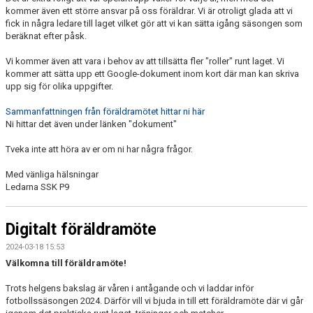
kommer även ett större ansvar på oss föräldrar. Vi är otroligt glada att vi
fick in några ledare till laget vilket gör att vi kan sätta igång säsongen som
beräknat efter påsk.
Vi kommer även att vara i behov av att tillsätta fler "roller" runt laget. Vi
kommer att sätta upp ett Google-dokument inom kort där man kan skriva
upp sig för olika uppgifter.
Sammanfattningen från föräldramötet hittar ni här
Ni hittar det även under länken "dokument"
Tveka inte att höra av er om ni har några frågor.
Med vänliga hälsningar
Ledarna SSK P9
Digitalt föräldramöte
2024-03-18 15:53
Välkomna till föräldramöte!
Trots helgens bakslag är våren i antågande och vi laddar inför
fotbollssäsongen 2024. Därför vill vi bjuda in till ett föräldramöte där vi går