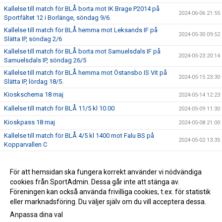
Kallelse till match för BLÅ borta mot IK Brage P2014 på
2024-06-06 21:55
Sportfältet 12 i Borlänge, söndag 9/6.
Kallelse till match för BLÅ hemma mot Leksands IF på
2024-05-30 09:52
Slätta IP, söndag 2/6
Kallelse till match för BLÅ borta mot Samuelsdals IF på
2024-05-23 20:14
Samuelsdals IP, söndag 26/5
Kallelse till match för BLÅ hemma mot Östansbo IS Vit på
2024-05-15 23:30
Slätta IP, lördag 18/5.
Kioskschema 18 maj
2024-05-14 12:23
Kallelse till match för BLÅ 11/5 kl 10.00
2024-05-09 11:30
Kioskpass 18 maj
2024-05-08 21:00
Kallelse till match för BLÅ 4/5 kl 1400 mot Falu BS på
2024-05-02 13:35
Kopparvallen C
Kallelse matcher söndag 28/4
2024-04-27 07:54
Säsongsinformation 2024
För att hemsidan ska fungera korrekt använder vi nödvändiga
2024-03-20 21:59
cookies från SportAdmin. Dessa går inte att stänga av.
Säsongen 2024
2024-02-25 21:51
Föreningen kan också använda frivilliga cookies, t.ex. för statistik
eller marknadsföring. Du väljer själv om du vill acceptera dessa.
Anpassa dina val