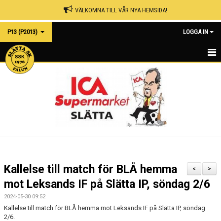
VÄLKOMNA TILL VÅR NYA HEMSIDA!
P13 (P2013)
LOGGA IN
HEMSIDA
NYHETER
KALENDER
MATCHER
TRUPPEN
Kallelse till match för BLÅ hemma
<
>
BILDGALLERI
mot Leksands IF på Slätta IP, söndag 2/6
2024-05-30 09:52
DOKUMENT
Kallelse till match för BLÅ hemma mot Leksands IF på Slätta IP, söndag
2/6.
KONTAKT