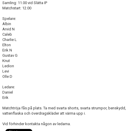
Samling: 11.00 vid Slätta IP
Matchstart: 12.00
Spelare:
Albin
Arvid N
Caleb
Charlie L
Elton
Erik N
Gustav G
Knut
Ledion
Levi
Olle D
Ledare:
Daniel
Erik
Matchtröja fås på plats. Ta med svarta shorts, svarta strumpor, benskydd,
vattenflaska och överdragskläder att värma upp i.
Vid förhinder kontakta någon av ledarna.