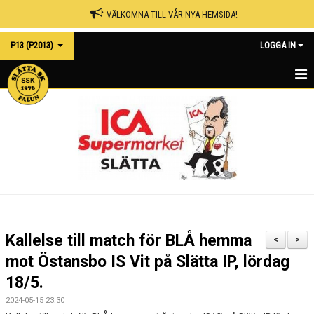
VÄLKOMNA TILL VÅR NYA HEMSIDA!
P13 (P2013)
LOGGA IN
HEMSIDA
NYHETER
KALENDER
MATCHER
TRUPPEN
Kallelse till match för BLÅ hemma
<
>
BILDGALLERI
mot Östansbo IS Vit på Slätta IP, lördag
18/5.
DOKUMENT
2024-05-15 23:30
KONTAKT