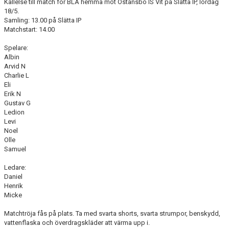
Kallelse till match för BLÅ hemma mot Östansbo IS Vit på Slätta IP, lördag
18/5.
Samling: 13.00 på Slätta IP
Matchstart: 14.00
Spelare:
Albin
Arvid N
Charlie L
Eli
Erik N
Gustav G
Ledion
Levi
Noel
Olle
Samuel
Ledare:
Daniel
Henrik
Micke
Matchtröja fås på plats. Ta med svarta shorts, svarta strumpor, benskydd,
vattenflaska och överdragskläder att värma upp i.