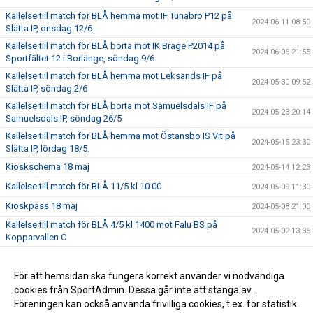
Kallelse till match för BLÅ hemma mot IF Tunabro P12 på
2024-06-11 08:50
Slätta IP, onsdag 12/6.
Kallelse till match för BLÅ borta mot IK Brage P2014 på
2024-06-06 21:55
Sportfältet 12 i Borlänge, söndag 9/6.
Kallelse till match för BLÅ hemma mot Leksands IF på
2024-05-30 09:52
Slätta IP, söndag 2/6
Kallelse till match för BLÅ borta mot Samuelsdals IF på
2024-05-23 20:14
Samuelsdals IP, söndag 26/5
Kallelse till match för BLÅ hemma mot Östansbo IS Vit på
2024-05-15 23:30
Slätta IP, lördag 18/5.
Kioskschema 18 maj
2024-05-14 12:23
Kallelse till match för BLÅ 11/5 kl 10.00
2024-05-09 11:30
Kioskpass 18 maj
2024-05-08 21:00
Kallelse till match för BLÅ 4/5 kl 1400 mot Falu BS på
2024-05-02 13:35
Kopparvallen C
Kallelse matcher söndag 28/4
2024-04-27 07:54
Säsongsinformation 2024
För att hemsidan ska fungera korrekt använder vi nödvändiga
2024-03-20 21:59
cookies från SportAdmin. Dessa går inte att stänga av.
Säsongen 2024
2024-02-25 21:51
Föreningen kan också använda frivilliga cookies, t.ex. för statistik