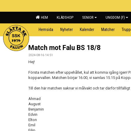
HEM
KLÄDSHOP
SENIOR
UNGDOM (F)
Hemsida
Nyheter
Kalender
Matcher
Trup
Match mot Falu BS 18/8
2024-08-16 14:51
Hej!
Första matchen efter uppehållet, kul att komma igång igen! 
kopparvallen. Matchen börjar 16.00, vi samlas 15.15 på Koppa
Till den här matchen saknar vi målvakt och tar därför tillfällig
Ahmad
August
Benjamin
Edvin
Elton
Emil
Filip