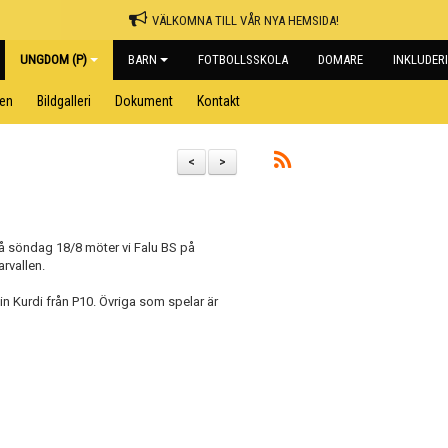
VÄLKOMNA TILL VÅR NYA HEMSIDA!
UNGDOM (P)
BARN
FOTBOLLSSKOLA
DOMARE
INKLUDER
pen
Bildgalleri
Dokument
Kontakt
<
>
På söndag 18/8 möter vi Falu BS på
rvallen.
t in Kurdi från P10. Övriga som spelar är