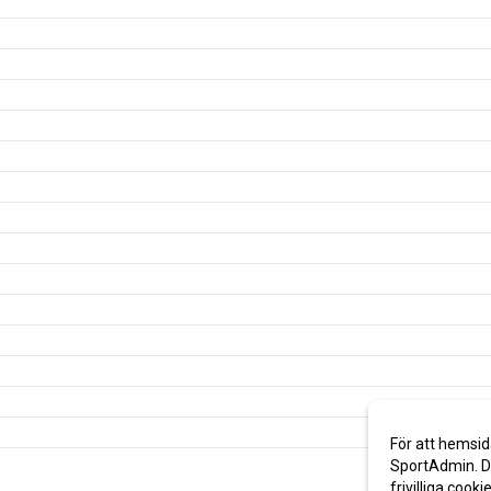
För att hemsid
SportAdmin. De
frivilliga cooki