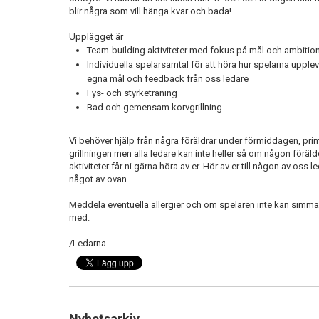
blir några som vill hänga kvar och bada!
Upplägget är
Team-building aktiviteter med fokus på mål och ambitio
Individuella spelarsamtal för att höra hur spelarna upplevt 
egna mål och feedback från oss ledare
Fys- och styrketräning
Bad och gemensam korvgrillning
Vi behöver hjälp från några föräldrar under förmiddagen, primä
grillningen men alla ledare kan inte heller så om någon föräld
aktiviteter får ni gärna höra av er. Hör av er till någon av oss l
något av ovan.
Meddela eventuella allergier och om spelaren inte kan simma
med.
/Ledarna
Nyhetsarkiv