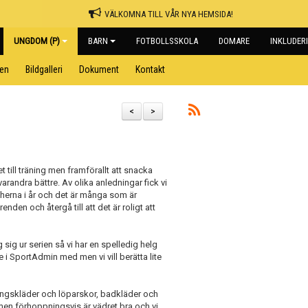
VÄLKOMNA TILL VÅR NYA HEMSIDA!
UNGDOM (P)
BARN
FOTBOLLSSKOLA
DOMARE
INKLUDER
pen
Bildgalleri
Dokument
Kontakt
<
>
 till träning men framförallt att snacka
randra bättre. Av olika anledningar fick vi
tcherna i år och det är många som är
nden och återgå till att det är roligt att
sig ur serien så vi har en spelledig helg
 i SportAdmin med men vi vill berätta lite
ingskläder och löparskor, badkläder och
 men förhoppningsvis är vädret bra och vi