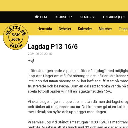
HEM
KLÄDSHOP
SENIOR
UNGDOM (F)
Hemsida
Nyheter
Kalender
Matcher
Trup
Lagdag P13 16/6
2024-06-02 20:15
Hej!
Inför säsongen hade vi planerat för en “lagdag” med möjlighet
ihop oss i laget om mål för säsongen och såklart lära känna va
inte ihop det innan säsongen. Vi har haft en tuff start på ma
frustrerade och besvikna. Som en del i att försöka vända på tre
spela fotboll bjuder vi in till en lagaktivitet den 16/6.
Vi skulle egentligen ha spelat en match då men det laget drog 
och tänker att det passar bra nu. Det kommer gå ut en kallelse
mer i detalj om syfte och upplägget med dagen.
Vi samlas upp vid Stångtjärnsstugan 10.00 16/6. Ta med trän
ombyte. Vi räknar att äta lunch runt 12 och sen är dagen klar