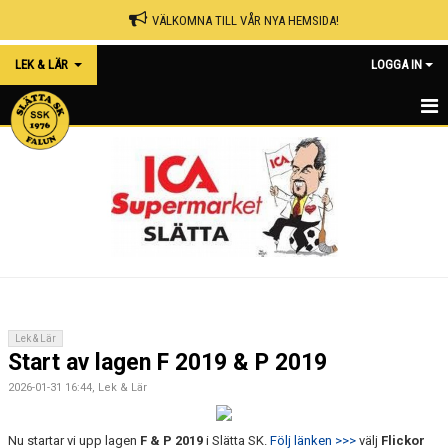
VÄLKOMNA TILL VÅR NYA HEMSIDA!
LEK & LÄR
LOGGA IN
HEM
NYHETER
KALENDER
MATCHER
TRUPPEN
Lek & Lär
Start av lagen F 2019 & P 2019
BILDGALLERI
2026-01-31 16:44, Lek & Lär
DOKUMENT
Nu startar vi upp lagen
F & P 2019
i Slätta SK.
Följ länken >>>
välj
Flickor
KONTAKT