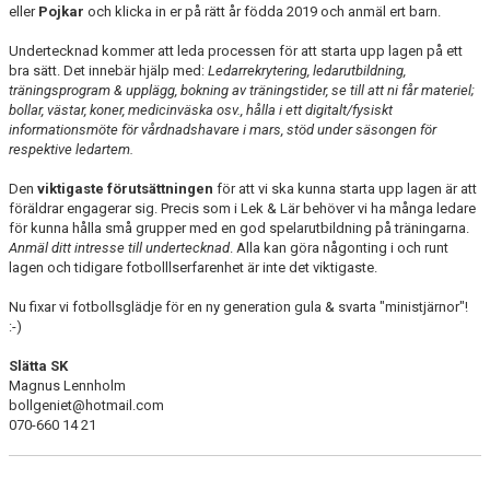
eller
Pojkar
och klicka in er på rätt år födda 2019 och anmäl ert barn.
Undertecknad kommer att leda processen för att starta upp lagen på ett
bra sätt. Det innebär hjälp med:
Ledarrekrytering, ledarutbildning,
träningsprogram & upplägg, bokning av träningstider, se till att ni får materiel;
bollar, västar, koner, medicinväska osv., hålla i ett digitalt/fysiskt
informationsmöte för vårdnadshavare i mars, stöd under säsongen för
respektive ledartem.
Den
viktigaste förutsättningen
för att vi ska kunna starta upp lagen är att
föräldrar engagerar sig. Precis som i Lek & Lär behöver vi ha många ledare
för kunna hålla små grupper med en god spelarutbildning på träningarna.
Anmäl ditt intresse till undertecknad
. Alla kan göra någonting i och runt
lagen och tidigare fotbolllserfarenhet är inte det viktigaste.
Nu fixar vi fotbollsglädje för en ny generation gula & svarta "ministjärnor"!
:-)
Slätta SK
Magnus Lennholm
bollgeniet@hotmail.com
070-660 14 21