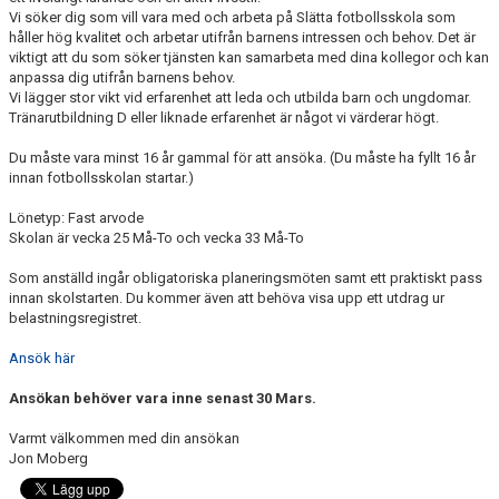
Vi söker dig som vill vara med och arbeta på Slätta fotbollsskola som
håller hög kvalitet och arbetar utifrån barnens intressen och behov. Det är
viktigt att du som söker tjänsten kan samarbeta med dina kollegor och kan
anpassa dig utifrån barnens behov.
Vi lägger stor vikt vid erfarenhet att leda och utbilda barn och ungdomar.
Tränarutbildning D eller liknade erfarenhet är något vi värderar högt.
Du måste vara minst 16 år gammal för att ansöka. (Du måste ha fyllt 16 år
innan fotbollsskolan startar.)
Lönetyp: Fast arvode
Skolan är vecka 25 Må-To och vecka 33 Må-To
Som anställd ingår obligatoriska planeringsmöten samt ett praktiskt pass
innan skolstarten. Du kommer även att behöva visa upp ett utdrag ur
belastningsregistret.
Ansök här
Ansökan behöver vara inne senast 30 Mars.
Varmt välkommen med din ansökan
Jon Moberg