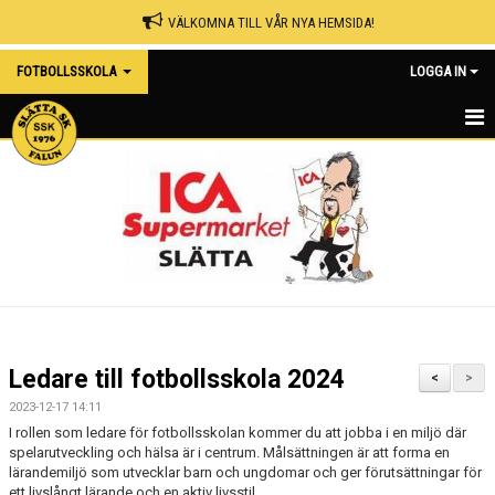
VÄLKOMNA TILL VÅR NYA HEMSIDA!
FOTBOLLSSKOLA
LOGGA IN
FOTBOLLSSKOLA 2026
NYHETER
KALENDER
BILDGALLERI
DOKUMENT
Ledare till fotbollsskola 2024
<
>
KONTAKT
2023-12-17 14:11
I rollen som ledare för fotbollsskolan kommer du att jobba i en miljö där
spelarutveckling och hälsa är i centrum. Målsättningen är att forma en
lärandemiljö som utvecklar barn och ungdomar och ger förutsättningar för
ett livslångt lärande och en aktiv livsstil.