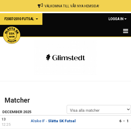
VÄLKOMNA TILL VÅR NYA HEMSIDA!
F2007-2010 FUTSAL
LOGGA IN
HEM
NYHETER
KALENDER
MATCHER
TRUPPEN
Matcher
BILDGALLERI
DECEMBER 2025
DOKUMENT
13
Alsike IF -
Slätta SK Futsal
6 - 1
12:25
KONTAKT