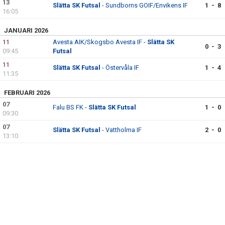
13
Slätta SK Futsal
- Sundborns GOIF/Envikens IF
1 - 8
16:05
JANUARI 2026
11
Avesta AIK/Skogsbo Avesta IF -
Slätta SK
0 - 3
09:45
Futsal
11
Slätta SK Futsal
- Östervåla IF
1 - 4
11:35
FEBRUARI 2026
07
Falu BS FK -
Slätta SK Futsal
1 - 0
09:30
07
Slätta SK Futsal
- Vattholma IF
2 - 0
13:10