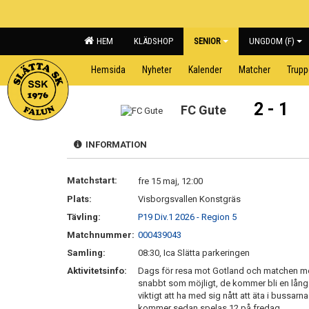
HEM
KLÄDSHOP
SENIOR
UNGDOM (F)
Hemsida
Nyheter
Kalender
Matcher
Trup
2 - 1
FC Gute
INFORMATION
Matchstart:
fre 15 maj, 12:00
Plats:
Visborgsvallen Konstgräs
Tävling:
P19 Div.1 2026 - Region 5
Matchnummer:
000439043
Samling:
08:30, Ica Slätta parkeringen
Aktivitetsinfo:
Dags för resa mot Gotland och matchen mot F
snabbt som möjligt, de kommer bli en lång 
viktigt att ha med sig nått att äta i bussa
kommer sedan spelas 12 på fredag