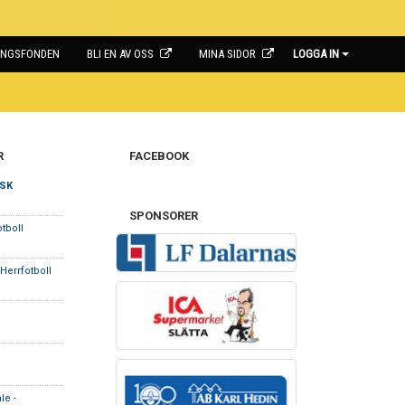
INGSFONDEN
BLI EN AV OSS
MINA SIDOR
LOGGA IN
R
FACEBOOK
 SK
SPONSORER
tboll
errfotboll
le -