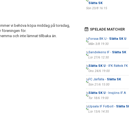
Slätta SK
Sön 23/8 16:15
 kommer vi behöva köpa middag på torsdag,
SPELADE MATCHER
r föreningen för.
emma och inte lämnat tillbaka än.
Forssa BK U -
Slätta SK U
Mån 3/8 19:30
Sandvikens IF -
Slätta SK
Lör 27/6 12:30
Slätta SK U
- IFK Rättvik FK
Ons 24/6 19:00
FC Järfälla -
Slätta SK
Sön 21/6 15:00
Slätta SK U
- Insjöns IF A
Tor 18/6 19:00
Upsala IF Fotboll -
Slätta S
Lör 13/6 14:35