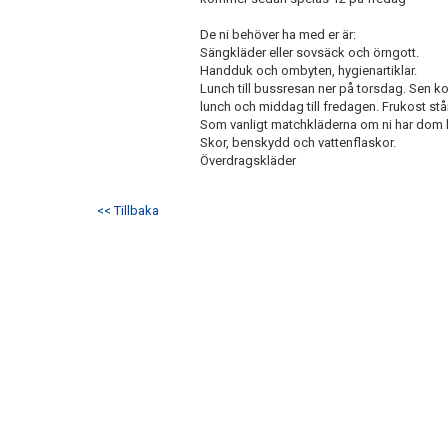
De ni behöver ha med er är:
Sängkläder eller sovsäck och örngott.
Handduk och ombyten, hygienartiklar.
Lunch till bussresan ner på torsdag. Sen
lunch och middag till fredagen. Frukost stå
Som vanligt matchkläderna om ni har dom h
Skor, benskydd och vattenflaskor.
Överdragskläder
<< Tillbaka