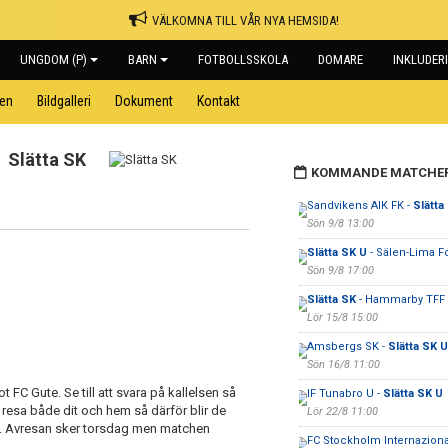
VÄLKOMNA TILL VÅR NYA HEMSIDA!
UNGDOM (P)
BARN
FOTBOLLSSKOLA
DOMARE
INKLUDER
pen
Bildgalleri
Dokument
Kontakt
Slätta SK
KOMMANDE MATCHE
Sandvikens AIK FK -
Slätta
Sön 9/8 13:00
Slätta SK U
- Sälen-Lima Fo
Sön 9/8 17:00
Slätta SK
- Hammarby TFF H
Lör 15/8 15:00
Amsbergs SK -
Slätta SK U
Sön 16/8 11:00
C Gute. Se till att svara på kallelsen så
IF Tunabro U -
Slätta SK U
resa både dit och hem så därför blir de
Lör 22/8 11:00
rna. Avresan sker torsdag men matchen
FC Stockholm Internaziona