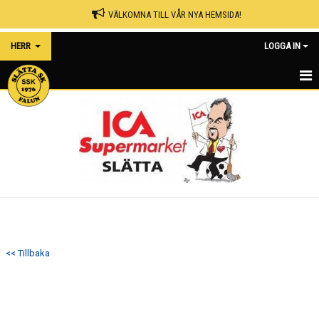
VÄLKOMNA TILL VÅR NYA HEMSIDA!
HERR
LOGGA IN
HERR A
KALENDER
NYHETER
MATCHER
TRUPPEN
<< Tillbaka
BILDGALLERI
DOKUMENT